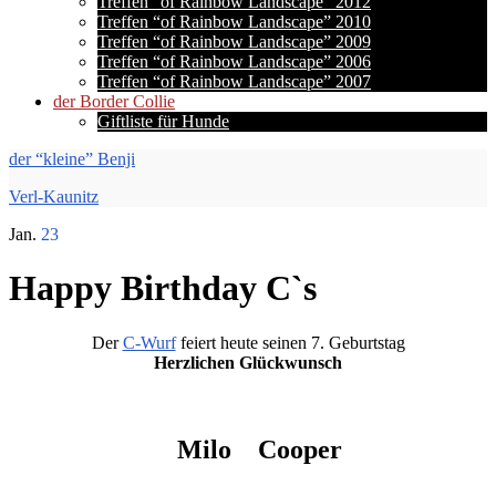
Treffen “of Rainbow Landscape” 2012
Treffen “of Rainbow Landscape” 2010
Treffen “of Rainbow Landscape” 2009
Treffen “of Rainbow Landscape” 2006
Treffen “of Rainbow Landscape” 2007
der Border Collie
Giftliste für Hunde
der “kleine” Benji
Verl-Kaunitz
Jan.
23
Happy Birthday C`s
Der
C-Wurf
feiert heute seinen 7. Geburtstag
Herzlichen Glückwunsch
Milo
Cooper