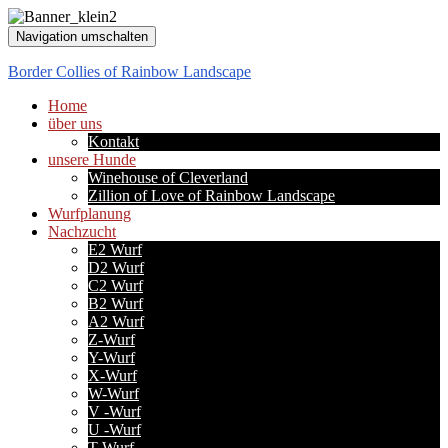
Navigation umschalten
Border Collies of Rainbow Landscape
Home
über uns
Kontakt
unsere Hunde
Winehouse of Cleverland
Zillion of Love of Rainbow Landscape
Wurfplanung
Nachzucht
E2 Wurf
D2 Wurf
C2 Wurf
B2 Wurf
A2 Wurf
Z-Wurf
Y-Wurf
X-Wurf
W-Wurf
V -Wurf
U -Wurf
T-Wurf