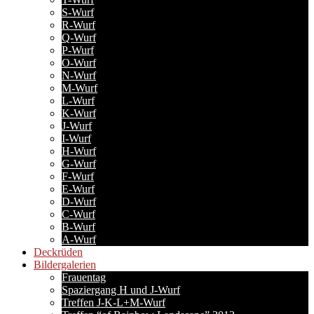
S-Wurf
R-Wurf
Q-Wurf
P-Wurf
O-Wurf
N-Wurf
M-Wurf
L-Wurf
K-Wurf
J-Wurf
I-Wurf
H-Wurf
G-Wurf
F-Wurf
E-Wurf
D-Wurf
C-Wurf
B-Wurf
A-Wurf
Deckrüden
Bildergalerien
Frauentag
Spaziergang H und J-Wurf
Treffen J-K-L+M-Wurf