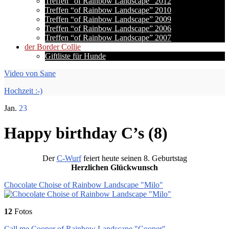
Treffen “of Rainbow Landscape” 2012
Treffen “of Rainbow Landscape” 2010
Treffen “of Rainbow Landscape” 2009
Treffen “of Rainbow Landscape” 2006
Treffen “of Rainbow Landscape” 2007
der Border Collie
Giftliste für Hunde
Video von Sane
Hochzeit :-)
Jan.
23
Happy birthday C’s (8)
Der
C-Wurf
feiert heute seinen 8. Geburtstag
Herzlichen Glückwunsch
Chocolate Choise of Rainbow Landscape "Milo"
12
Fotos
Call me Cooper of Rainbow Landscape "Cooper"