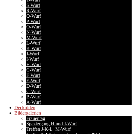
S-Wurf
R-Wurf
Q-Wurf
P-Wurf
O-Wurf
N-Wurf
M-Wurf
L-Wurf
K-Wurf
J-Wurf
I-Wurf
H-Wurf
G-Wurf
F-Wurf
E-Wurf
D-Wurf
C-Wurf
B-Wurf
A-Wurf
Deckrüden
Bildergalerien
Frauentag
Spaziergang H und J-Wurf
Treffen J-K-L+M-Wurf