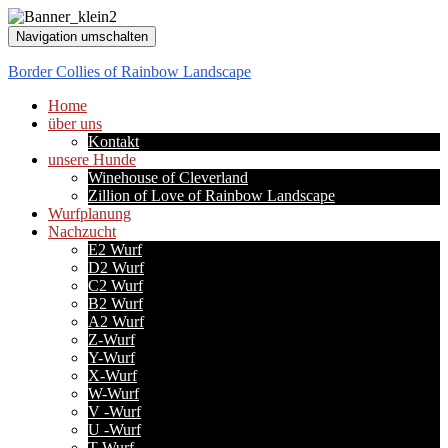
Navigation umschalten
Border Collies of Rainbow Landscape
Home
über uns
Kontakt
unsere Hunde
Winehouse of Cleverland
Zillion of Love of Rainbow Landscape
Wurfplanung
Nachzucht
E2 Wurf
D2 Wurf
C2 Wurf
B2 Wurf
A2 Wurf
Z-Wurf
Y-Wurf
X-Wurf
W-Wurf
V -Wurf
U -Wurf
T-Wurf