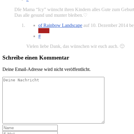
DIe Mama “Icy” wünscht ihren Kindern alles Gute zum Geburt
Das alle gesund und munter bleiben.♡
of Rainbow Landscape
auf
10. Dezember 2014
be
Autor
#
Vielen liebe Dank, das wünschen wir euch auch. 🙂
Schreibe einen Kommentar
Deine Email-Adresse wird nicht veröffentlicht.