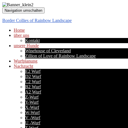
Navigation umschalten
Border Collies of Rainbow Landscape
Home
über uns
Kontakt
unsere Hunde
Winehouse of Cleverland
Zillion of Love of Rainbow Landscape
Wurfplanung
Nachzucht
E2 Wurf
D2 Wurf
C2 Wurf
B2 Wurf
A2 Wurf
Z-Wurf
Y-Wurf
X-Wurf
W-Wurf
V -Wurf
U -Wurf
T-Wurf