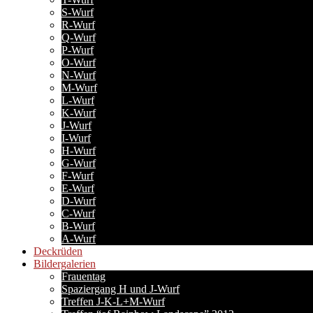
S-Wurf
R-Wurf
Q-Wurf
P-Wurf
O-Wurf
N-Wurf
M-Wurf
L-Wurf
K-Wurf
J-Wurf
I-Wurf
H-Wurf
G-Wurf
F-Wurf
E-Wurf
D-Wurf
C-Wurf
B-Wurf
A-Wurf
Deckrüden
Bildergalerien
Frauentag
Spaziergang H und J-Wurf
Treffen J-K-L+M-Wurf