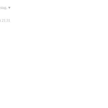
stag. ♥
i 21:31