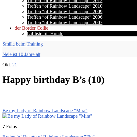
Treffen “of Rainbow Landscape” 2012
Treffen “of Rainbow Landscape” 2010
Treffen “of Rainbow Landscape” 2009
Treffen “of Rainbow Landscape” 2006
Treffen “of Rainbow Landscape” 2007
der Border Collie
Giftliste für Hunde
Smilla beim Training
Nele ist 10 Jahre alt
Okt.
21
Happy birthday B’s (10)
Be my Lady of Rainbow Landscape "Mira"
7
Fotos
Brains `n` Beauty of Rainbow Landscape "Fly"