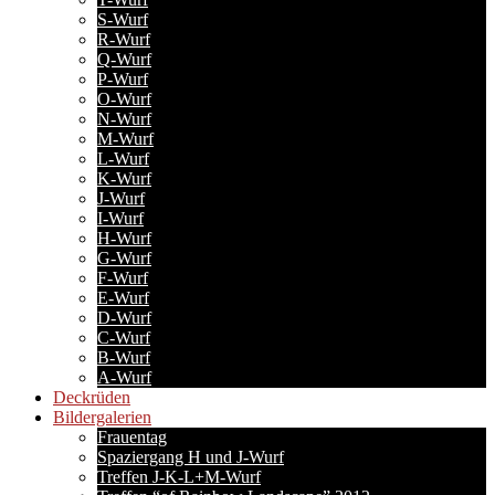
S-Wurf
R-Wurf
Q-Wurf
P-Wurf
O-Wurf
N-Wurf
M-Wurf
L-Wurf
K-Wurf
J-Wurf
I-Wurf
H-Wurf
G-Wurf
F-Wurf
E-Wurf
D-Wurf
C-Wurf
B-Wurf
A-Wurf
Deckrüden
Bildergalerien
Frauentag
Spaziergang H und J-Wurf
Treffen J-K-L+M-Wurf