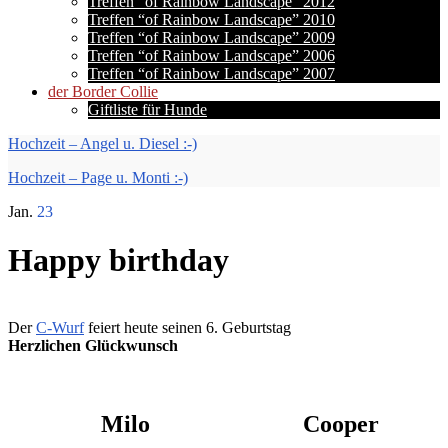
Treffen “of Rainbow Landscape” 2012
Treffen “of Rainbow Landscape” 2010
Treffen “of Rainbow Landscape” 2009
Treffen “of Rainbow Landscape” 2006
Treffen “of Rainbow Landscape” 2007
der Border Collie
Giftliste für Hunde
Hochzeit – Angel u. Diesel :-)
Hochzeit – Page u. Monti :-)
Jan.
23
Happy birthday
Der
C-Wurf
feiert heute seinen 6. Geburtstag
Herzlichen Glückwunsch
Milo
Cooper