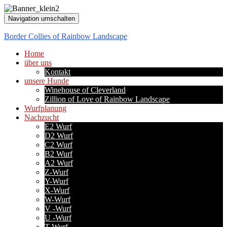
Navigation umschalten
Border Collies of Rainbow Landscape
Home
über uns
Kontakt
unsere Hunde
Winehouse of Cleverland
Zillion of Love of Rainbow Landscape
Wurfplanung
Nachzucht
E2 Wurf
D2 Wurf
C2 Wurf
B2 Wurf
A2 Wurf
Z-Wurf
Y-Wurf
X-Wurf
W-Wurf
V -Wurf
U -Wurf
T-Wurf