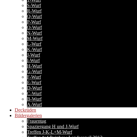
S-Wurf
R-Wurf
Q-Wurf
P-Wurf
O-Wurf
N-Wurf
M-Wurf
L-Wurf
K-Wurf
J-Wurf
I-Wurf
H-Wurf
G-Wurf
F-Wurf
E-Wurf
D-Wurf
C-Wurf
B-Wurf
A-Wurf
Deckrüden
Bildergalerien
Frauentag
Spaziergang H und J-Wurf
Treffen J-K-L+M-Wurf