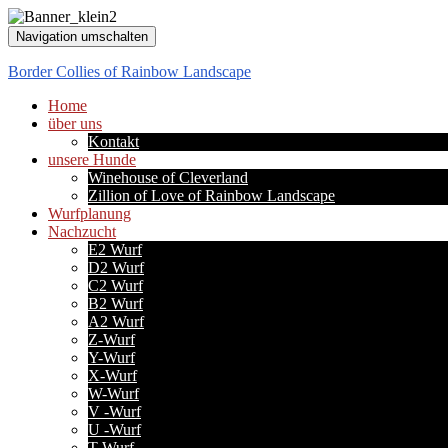
Navigation umschalten
Border Collies of Rainbow Landscape
Home
über uns
Kontakt
unsere Hunde
Winehouse of Cleverland
Zillion of Love of Rainbow Landscape
Wurfplanung
Nachzucht
E2 Wurf
D2 Wurf
C2 Wurf
B2 Wurf
A2 Wurf
Z-Wurf
Y-Wurf
X-Wurf
W-Wurf
V -Wurf
U -Wurf
T-Wurf