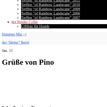
Treffen “of Rainbow Landscape” 2012
Treffen “of Rainbow Landscape” 2010
Treffen “of Rainbow Landscape” 2009
Treffen “of Rainbow Landscape” 2006
Treffen “of Rainbow Landscape” 2007
der Border Collie
Giftliste für Hunde
Hammer Mia ;-)
der “kleine” Benji
Jan.
20
Grüße von Pino