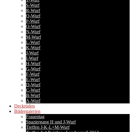
S-Wurf
R-Wurf
Q-Wurf
P-Wurf
O-Wurf
N-Wurf
M-Wurf
L-Wurf
K-Wurf
J-Wurf
I-Wurf
H-Wurf
G-Wurf
F-Wurf
E-Wurf
D-Wurf
C-Wurf
B-Wurf
A-Wurf
Deckrüden
Bildergalerien
Frauentag
Spaziergang H und J-Wurf
Treffen J-K-L+M-Wurf