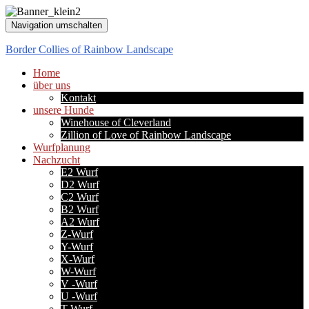
Navigation umschalten
Border Collies of Rainbow Landscape
Home
über uns
Kontakt
unsere Hunde
Winehouse of Cleverland
Zillion of Love of Rainbow Landscape
Wurfplanung
Nachzucht
E2 Wurf
D2 Wurf
C2 Wurf
B2 Wurf
A2 Wurf
Z-Wurf
Y-Wurf
X-Wurf
W-Wurf
V -Wurf
U -Wurf
T-Wurf