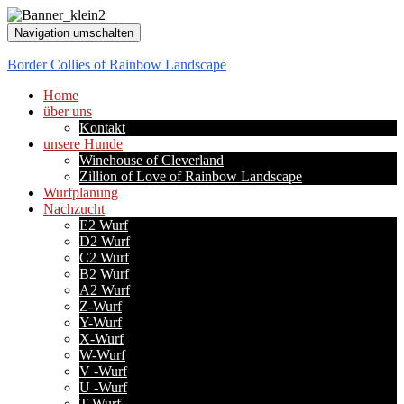
Navigation umschalten
Border Collies of Rainbow Landscape
Home
über uns
Kontakt
unsere Hunde
Winehouse of Cleverland
Zillion of Love of Rainbow Landscape
Wurfplanung
Nachzucht
E2 Wurf
D2 Wurf
C2 Wurf
B2 Wurf
A2 Wurf
Z-Wurf
Y-Wurf
X-Wurf
W-Wurf
V -Wurf
U -Wurf
T-Wurf