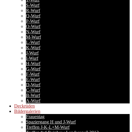
S-Wurf
R-Wurf
Q-Wurf
P-Wurf
O-Wurf
N-Wurf
M-Wurf
L-Wurf
K-Wurf
J-Wurf
I-Wurf
H-Wurf
G-Wurf
F-Wurf
E-Wurf
D-Wurf
C-Wurf
B-Wurf
A-Wurf
Deckrüden
Bildergalerien
Frauentag
Spaziergang H und J-Wurf
Treffen J-K-L+M-Wurf