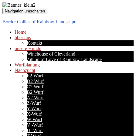
Navigation umschalten
Border Collies of Rainbow Landscape
Home
über uns
Kontakt
unsere Hunde
Winehouse of Cleverland
Zillion of Love of Rainbow Landscape
Wurfplanung
Nachzucht
E2 Wurf
D2 Wurf
C2 Wurf
B2 Wurf
A2 Wurf
Z-Wurf
Y-Wurf
X-Wurf
W-Wurf
V -Wurf
U -Wurf
T-Wurf