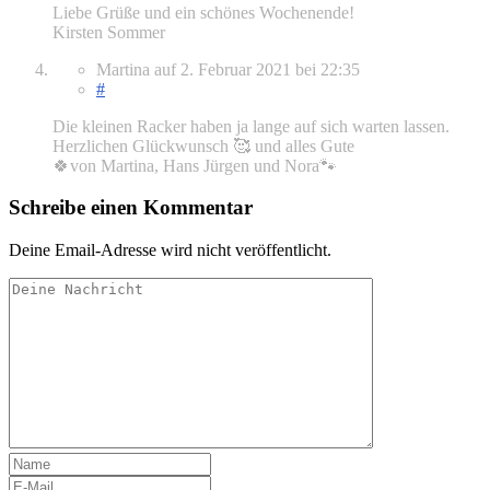
Liebe Grüße und ein schönes Wochenende!
Kirsten Sommer
Martina
auf
2. Februar 2021
bei 22:35
#
Die kleinen Racker haben ja lange auf sich warten lassen.
Herzlichen Glückwunsch 🥰 und alles Gute
🍀von Martina, Hans Jürgen und Nora🐾
Schreibe einen Kommentar
Deine Email-Adresse wird nicht veröffentlicht.