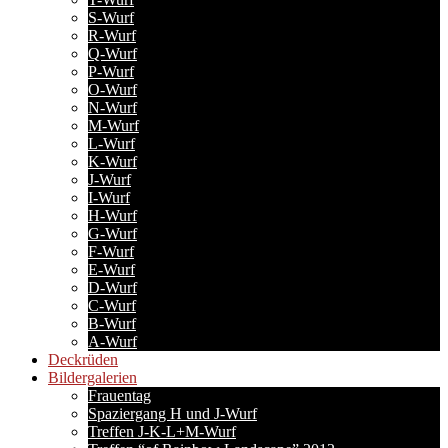
S-Wurf
R-Wurf
Q-Wurf
P-Wurf
O-Wurf
N-Wurf
M-Wurf
L-Wurf
K-Wurf
J-Wurf
I-Wurf
H-Wurf
G-Wurf
F-Wurf
E-Wurf
D-Wurf
C-Wurf
B-Wurf
A-Wurf
Deckrüden
Bildergalerien
Frauentag
Spaziergang H und J-Wurf
Treffen J-K-L+M-Wurf