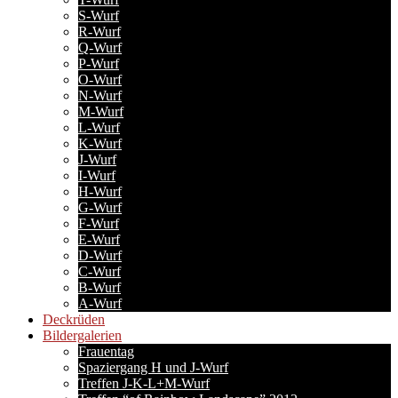
S-Wurf
R-Wurf
Q-Wurf
P-Wurf
O-Wurf
N-Wurf
M-Wurf
L-Wurf
K-Wurf
J-Wurf
I-Wurf
H-Wurf
G-Wurf
F-Wurf
E-Wurf
D-Wurf
C-Wurf
B-Wurf
A-Wurf
Deckrüden
Bildergalerien
Frauentag
Spaziergang H und J-Wurf
Treffen J-K-L+M-Wurf