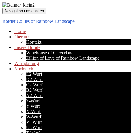
Navigation umschalten
Border Collies of Rainbow Landscape
Home
über uns
Kontakt
unsere Hunde
Winehouse of Cleverland
Zillion of Love of Rainbow Landscape
Wurfplanung
Nachzucht
E2 Wurf
D2 Wurf
C2 Wurf
B2 Wurf
A2 Wurf
Z-Wurf
Y-Wurf
X-Wurf
W-Wurf
V -Wurf
U -Wurf
T-Wurf