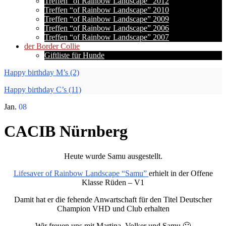
Treffen “of Rainbow Landscape” 2012
Treffen “of Rainbow Landscape” 2010
Treffen “of Rainbow Landscape” 2009
Treffen “of Rainbow Landscape” 2006
Treffen “of Rainbow Landscape” 2007
der Border Collie
Giftliste für Hunde
Happy birthday M’s (2)
Happy birthday C’s (11)
Jan.
08
CACIB Nürnberg
Heute wurde Samu ausgestellt.
Lifesaver of Rainbow Landscape “Samu”
erhielt in der Offene
Klasse Rüden – V1
Damit hat er die fehende Anwartschaft für den Titel Deutscher
Champion VHD und Club erhalten
Wir freuen uns mit Martina, Volker und Samu 🙂