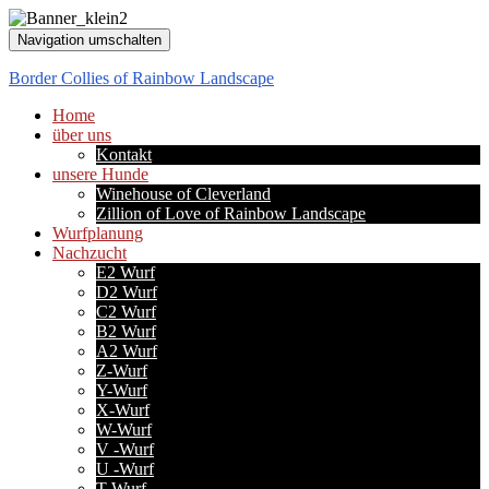
Navigation umschalten
Border Collies of Rainbow Landscape
Home
über uns
Kontakt
unsere Hunde
Winehouse of Cleverland
Zillion of Love of Rainbow Landscape
Wurfplanung
Nachzucht
E2 Wurf
D2 Wurf
C2 Wurf
B2 Wurf
A2 Wurf
Z-Wurf
Y-Wurf
X-Wurf
W-Wurf
V -Wurf
U -Wurf
T-Wurf