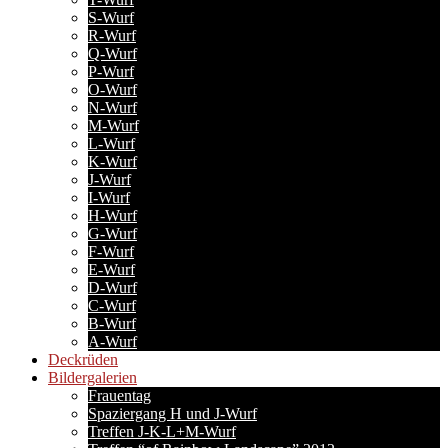
S-Wurf
R-Wurf
Q-Wurf
P-Wurf
O-Wurf
N-Wurf
M-Wurf
L-Wurf
K-Wurf
J-Wurf
I-Wurf
H-Wurf
G-Wurf
F-Wurf
E-Wurf
D-Wurf
C-Wurf
B-Wurf
A-Wurf
Deckrüden
Bildergalerien
Frauentag
Spaziergang H und J-Wurf
Treffen J-K-L+M-Wurf