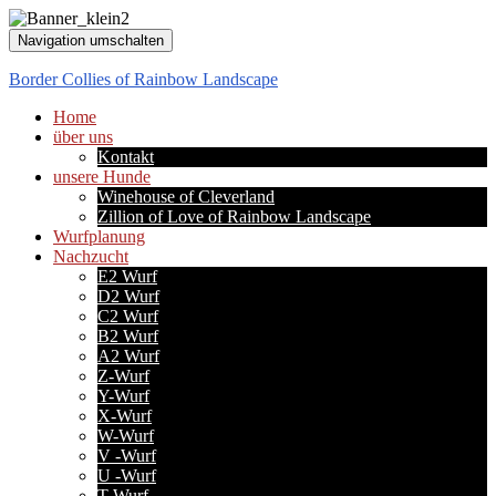
Navigation umschalten
Border Collies of Rainbow Landscape
Home
über uns
Kontakt
unsere Hunde
Winehouse of Cleverland
Zillion of Love of Rainbow Landscape
Wurfplanung
Nachzucht
E2 Wurf
D2 Wurf
C2 Wurf
B2 Wurf
A2 Wurf
Z-Wurf
Y-Wurf
X-Wurf
W-Wurf
V -Wurf
U -Wurf
T-Wurf