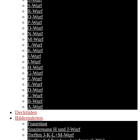
S-Wurf
R-Wurf
Q-Wurf
P-Wurf
O-Wurf
N-Wurf
M-Wurf
L-Wurf
K-Wurf
J-Wurf
I-Wurf
H-Wurf
G-Wurf
F-Wurf
E-Wurf
D-Wurf
C-Wurf
B-Wurf
A-Wurf
Deckrüden
Bildergalerien
Frauentag
Spaziergang H und J-Wurf
Treffen J-K-L+M-Wurf