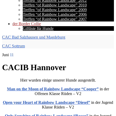
Treffen “of Rainbow Landscape” 2012
Treffen “of Rainbow Landscape” 2010
Treffen “of Rainbow Landscape” 2009
Treffen “of Rainbow Landscape” 2006
Treffen “of Rainbow Landscape” 2007
der Border Collie
Giftliste für Hunde
CAC Bad Salzhausen und Magdeburg
CAC Sottrum
Juni
11
CACIB Hannover
Hier wurden einige unserer Hunde ausgestellt.
Man on the Moon of Rainbow Landscape “Cooper”
in der
Offenen Klasse Rüden – V2
Open your Heart of Rainbow Landscape “Diesel”
in der Jugend
Klasse Rüden – V2
Only Sunshine of Rainbow Landscape “Rocco”
in der Jugend