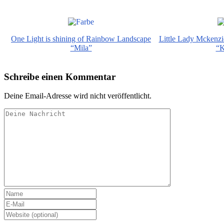
One Light is shining of Rainbow Landscape
Little Lady Mckenz
“Mila”
“K
Schreibe einen Kommentar
Deine Email-Adresse wird nicht veröffentlicht.