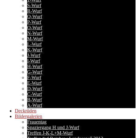
S-Wurf
R-Wurf
Q-Wurf
P-Wurf
O-Wurf
N-Wurf
M-Wurf
L-Wurf
K-Wurf
J-Wurf
I-Wurf
H-Wurf
G-Wurf
F-Wurf
E-Wurf
D-Wurf
C-Wurf
B-Wurf
A-Wurf
Deckrüden
Bildergalerien
Frauentag
Spaziergang H und J-Wurf
Treffen J-K-L+M-Wurf