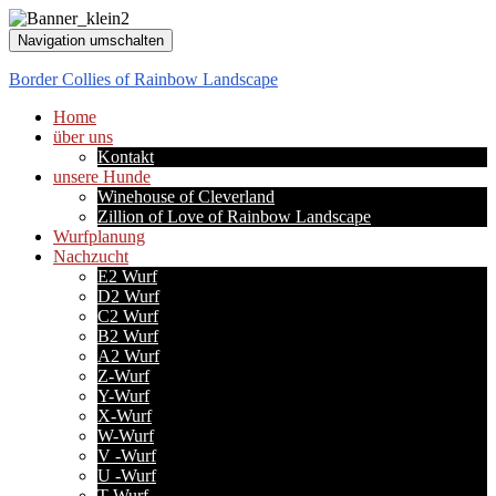
Navigation umschalten
Border Collies of Rainbow Landscape
Home
über uns
Kontakt
unsere Hunde
Winehouse of Cleverland
Zillion of Love of Rainbow Landscape
Wurfplanung
Nachzucht
E2 Wurf
D2 Wurf
C2 Wurf
B2 Wurf
A2 Wurf
Z-Wurf
Y-Wurf
X-Wurf
W-Wurf
V -Wurf
U -Wurf
T-Wurf