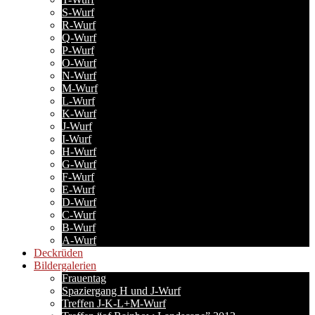
S-Wurf
R-Wurf
Q-Wurf
P-Wurf
O-Wurf
N-Wurf
M-Wurf
L-Wurf
K-Wurf
J-Wurf
I-Wurf
H-Wurf
G-Wurf
F-Wurf
E-Wurf
D-Wurf
C-Wurf
B-Wurf
A-Wurf
Deckrüden
Bildergalerien
Frauentag
Spaziergang H und J-Wurf
Treffen J-K-L+M-Wurf