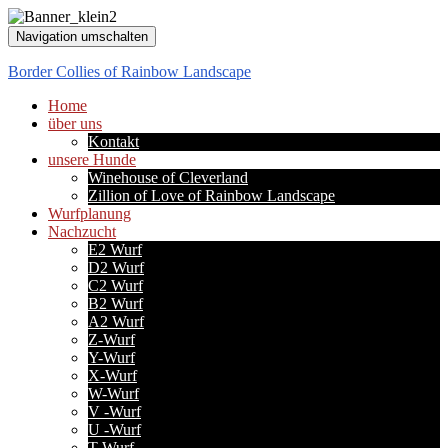
Navigation umschalten
Border Collies of Rainbow Landscape
Home
über uns
Kontakt
unsere Hunde
Winehouse of Cleverland
Zillion of Love of Rainbow Landscape
Wurfplanung
Nachzucht
E2 Wurf
D2 Wurf
C2 Wurf
B2 Wurf
A2 Wurf
Z-Wurf
Y-Wurf
X-Wurf
W-Wurf
V -Wurf
U -Wurf
T-Wurf