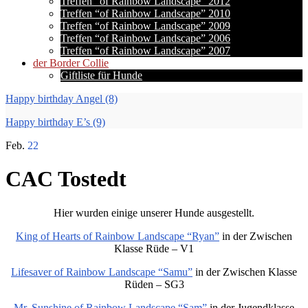
Treffen “of Rainbow Landscape” 2012
Treffen “of Rainbow Landscape” 2010
Treffen “of Rainbow Landscape” 2009
Treffen “of Rainbow Landscape” 2006
Treffen “of Rainbow Landscape” 2007
der Border Collie
Giftliste für Hunde
Happy birthday Angel (8)
Happy birthday E’s (9)
Feb.
22
CAC Tostedt
Hier wurden einige unserer Hunde ausgestellt.
King of Hearts of Rainbow Landscape “Ryan”
in der Zwischen
Klasse Rüde – V1
Lifesaver of Rainbow Landscape “Samu”
in der Zwischen Klasse
Rüden – SG3
Mr. Sunshine of Rainbow Landscape “Sam”
in der Jugendklasse