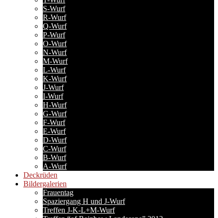
S-Wurf
R-Wurf
Q-Wurf
P-Wurf
O-Wurf
N-Wurf
M-Wurf
L-Wurf
K-Wurf
J-Wurf
I-Wurf
H-Wurf
G-Wurf
F-Wurf
E-Wurf
D-Wurf
C-Wurf
B-Wurf
A-Wurf
Deckrüden
Bildergalerien
Frauentag
Spaziergang H und J-Wurf
Treffen J-K-L+M-Wurf