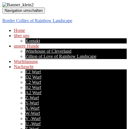
Navigation umschalten
Border Collies of Rainbow Landscape
Home
über uns
Kontakt
unsere Hunde
Winehouse of Cleverland
Zillion of Love of Rainbow Landscape
Wurfplanung
Nachzucht
E2 Wurf
D2 Wurf
C2 Wurf
B2 Wurf
A2 Wurf
Z-Wurf
Y-Wurf
X-Wurf
W-Wurf
V -Wurf
U -Wurf
T-Wurf