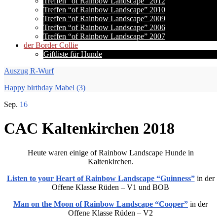
Treffen “of Rainbow Landscape” 2012
Treffen “of Rainbow Landscape” 2010
Treffen “of Rainbow Landscape” 2009
Treffen “of Rainbow Landscape” 2006
Treffen “of Rainbow Landscape” 2007
der Border Collie
Giftliste für Hunde
Auszug R-Wurf
Happy birthday Mabel (3)
Sep.
16
CAC Kaltenkirchen 2018
Heute waren einige of Rainbow Landscape Hunde in
Kaltenkirchen.
Listen to your Heart of Rainbow Landscape “Guinness”
in der
Offene Klasse Rüden – V1 und BOB
Man on the Moon of Rainbow Landscape “Cooper”
in der
Offene Klasse Rüden – V2