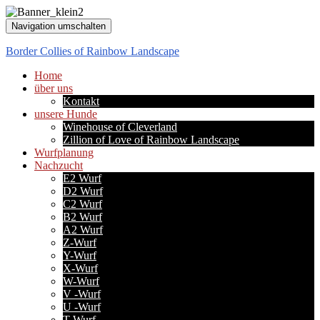
Navigation umschalten
Border Collies of Rainbow Landscape
Home
über uns
Kontakt
unsere Hunde
Winehouse of Cleverland
Zillion of Love of Rainbow Landscape
Wurfplanung
Nachzucht
E2 Wurf
D2 Wurf
C2 Wurf
B2 Wurf
A2 Wurf
Z-Wurf
Y-Wurf
X-Wurf
W-Wurf
V -Wurf
U -Wurf
T-Wurf