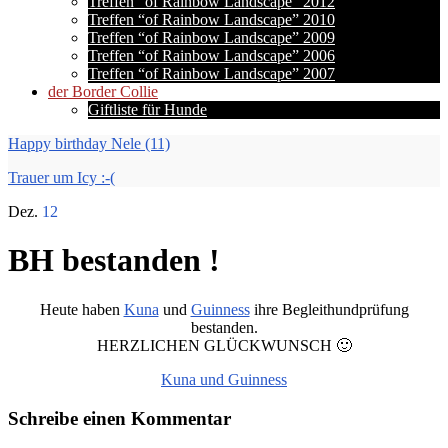
Treffen “of Rainbow Landscape” 2012
Treffen “of Rainbow Landscape” 2010
Treffen “of Rainbow Landscape” 2009
Treffen “of Rainbow Landscape” 2006
Treffen “of Rainbow Landscape” 2007
der Border Collie
Giftliste für Hunde
Happy birthday Nele (11)
Trauer um Icy :-(
Dez.
12
BH bestanden !
Heute haben
Kuna
und
Guinness
ihre Begleithundprüfung
bestanden.
HERZLICHEN GLÜCKWUNSCH 🙂
Kuna und Guinness
Schreibe einen Kommentar