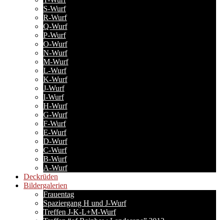
S-Wurf
R-Wurf
Q-Wurf
P-Wurf
O-Wurf
N-Wurf
M-Wurf
L-Wurf
K-Wurf
J-Wurf
I-Wurf
H-Wurf
G-Wurf
F-Wurf
E-Wurf
D-Wurf
C-Wurf
B-Wurf
A-Wurf
Deckrüden
Bildergalerien
Frauentag
Spaziergang H und J-Wurf
Treffen J-K-L+M-Wurf