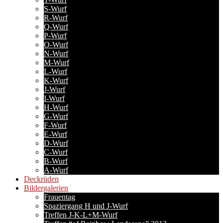
S-Wurf
R-Wurf
Q-Wurf
P-Wurf
O-Wurf
N-Wurf
M-Wurf
L-Wurf
K-Wurf
J-Wurf
I-Wurf
H-Wurf
G-Wurf
F-Wurf
E-Wurf
D-Wurf
C-Wurf
B-Wurf
A-Wurf
Deckrüden
Bildergalerien
Frauentag
Spaziergang H und J-Wurf
Treffen J-K-L+M-Wurf