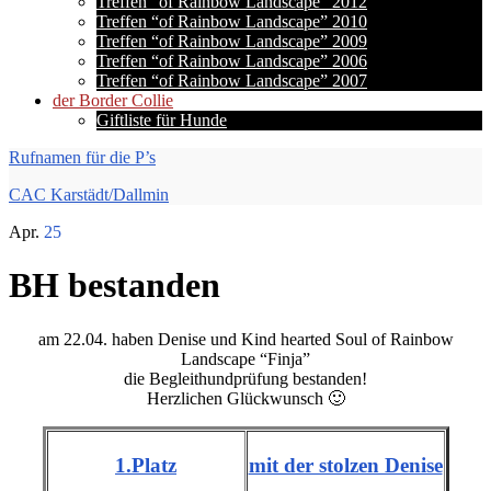
Treffen “of Rainbow Landscape” 2012
Treffen “of Rainbow Landscape” 2010
Treffen “of Rainbow Landscape” 2009
Treffen “of Rainbow Landscape” 2006
Treffen “of Rainbow Landscape” 2007
der Border Collie
Giftliste für Hunde
Rufnamen für die P’s
CAC Karstädt/Dallmin
Apr.
25
BH bestanden
am 22.04. haben Denise und Kind hearted Soul of Rainbow
Landscape “Finja”
die Begleithundprüfung bestanden!
Herzlichen Glückwunsch 🙂
1.Platz
mit der stolzen Denise