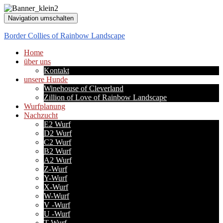
Navigation umschalten
Border Collies of Rainbow Landscape
Home
über uns
Kontakt
unsere Hunde
Winehouse of Cleverland
Zillion of Love of Rainbow Landscape
Wurfplanung
Nachzucht
E2 Wurf
D2 Wurf
C2 Wurf
B2 Wurf
A2 Wurf
Z-Wurf
Y-Wurf
X-Wurf
W-Wurf
V -Wurf
U -Wurf
T-Wurf