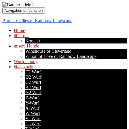
Navigation umschalten
Border Collies of Rainbow Landscape
Home
über uns
Kontakt
unsere Hunde
Winehouse of Cleverland
Zillion of Love of Rainbow Landscape
Wurfplanung
Nachzucht
E2 Wurf
D2 Wurf
C2 Wurf
B2 Wurf
A2 Wurf
Z-Wurf
Y-Wurf
X-Wurf
W-Wurf
V -Wurf
U -Wurf
T-Wurf