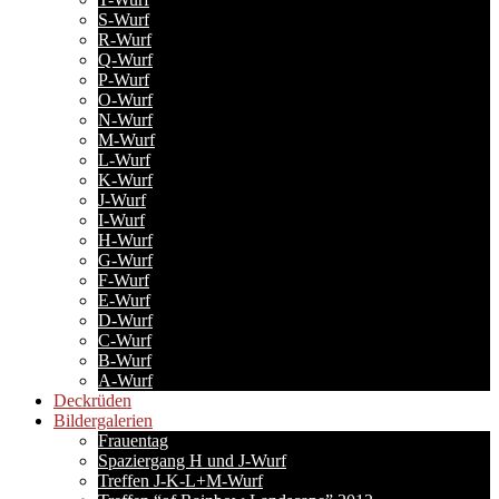
S-Wurf
R-Wurf
Q-Wurf
P-Wurf
O-Wurf
N-Wurf
M-Wurf
L-Wurf
K-Wurf
J-Wurf
I-Wurf
H-Wurf
G-Wurf
F-Wurf
E-Wurf
D-Wurf
C-Wurf
B-Wurf
A-Wurf
Deckrüden
Bildergalerien
Frauentag
Spaziergang H und J-Wurf
Treffen J-K-L+M-Wurf