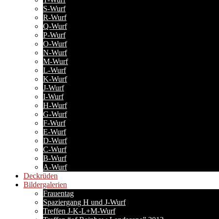
S-Wurf
R-Wurf
Q-Wurf
P-Wurf
O-Wurf
N-Wurf
M-Wurf
L-Wurf
K-Wurf
J-Wurf
I-Wurf
H-Wurf
G-Wurf
F-Wurf
E-Wurf
D-Wurf
C-Wurf
B-Wurf
A-Wurf
Deckrüden
Bildergalerien
Frauentag
Spaziergang H und J-Wurf
Treffen J-K-L+M-Wurf