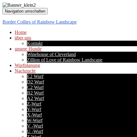
Navigation umschalten
Border Collies of Rainbow Landscape
Home
über uns
Kontakt
unsere Hunde
Winehouse of Cleverland
Zillion of Love of Rainbow Landscape
Wurfplanung
Nachzucht
E2 Wurf
D2 Wurf
C2 Wurf
B2 Wurf
A2 Wurf
Z-Wurf
Y-Wurf
X-Wurf
W-Wurf
V -Wurf
U -Wurf
T-Wurf