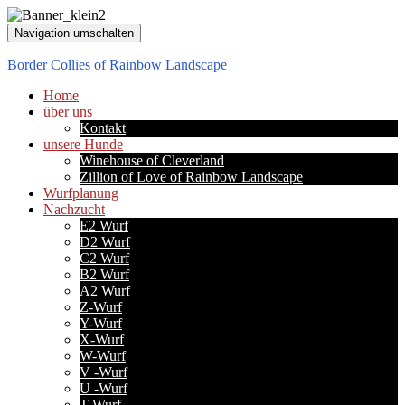
Navigation umschalten
Border Collies of Rainbow Landscape
Home
über uns
Kontakt
unsere Hunde
Winehouse of Cleverland
Zillion of Love of Rainbow Landscape
Wurfplanung
Nachzucht
E2 Wurf
D2 Wurf
C2 Wurf
B2 Wurf
A2 Wurf
Z-Wurf
Y-Wurf
X-Wurf
W-Wurf
V -Wurf
U -Wurf
T-Wurf