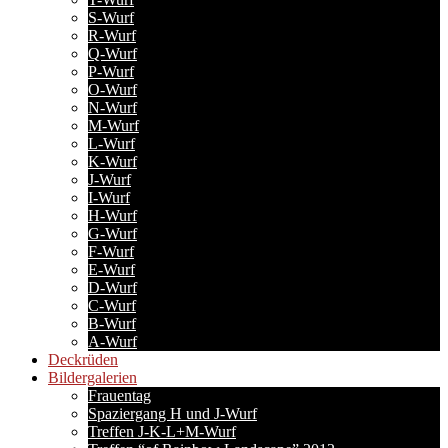
S-Wurf
R-Wurf
Q-Wurf
P-Wurf
O-Wurf
N-Wurf
M-Wurf
L-Wurf
K-Wurf
J-Wurf
I-Wurf
H-Wurf
G-Wurf
F-Wurf
E-Wurf
D-Wurf
C-Wurf
B-Wurf
A-Wurf
Deckrüden
Bildergalerien
Frauentag
Spaziergang H und J-Wurf
Treffen J-K-L+M-Wurf