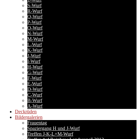
S-Wurf
R-Wurf
Q-Wurf
P-Wurf
O-Wurf
N-Wurf
M-Wurf
L-Wurf
K-Wurf
J-Wurf
I-Wurf
H-Wurf
G-Wurf
F-Wurf
E-Wurf
D-Wurf
C-Wurf
B-Wurf
A-Wurf
Deckrüden
Bildergalerien
Frauentag
Spaziergang H und J-Wurf
Treffen J-K-L+M-Wurf