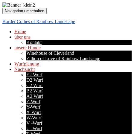
Navigation umschalten
Border Collies of Rainbow Landscape
Home
über uns
Kontakt
unsere Hunde
Winehouse of Cleverland
Zillion of Love of Rainbow Landscape
Wurfplanung
Nachzucht
E2 Wurf
D2 Wurf
C2 Wurf
B2 Wurf
A2 Wurf
Z-Wurf
Y-Wurf
X-Wurf
W-Wurf
V -Wurf
U -Wurf
T-Wurf