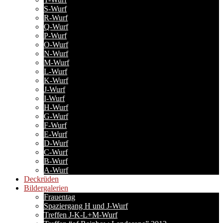
S-Wurf
R-Wurf
Q-Wurf
P-Wurf
O-Wurf
N-Wurf
M-Wurf
L-Wurf
K-Wurf
J-Wurf
I-Wurf
H-Wurf
G-Wurf
F-Wurf
E-Wurf
D-Wurf
C-Wurf
B-Wurf
A-Wurf
Deckrüden
Bildergalerien
Frauentag
Spaziergang H und J-Wurf
Treffen J-K-L+M-Wurf