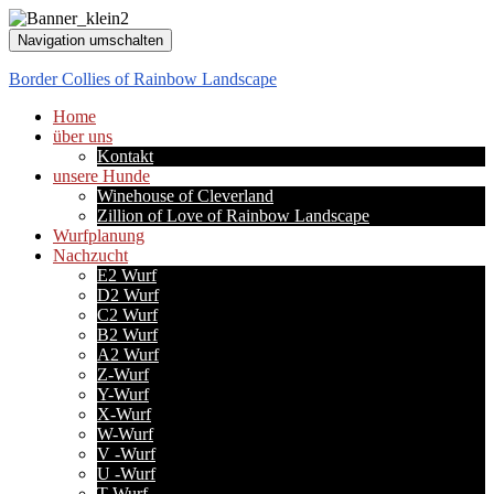
Navigation umschalten
Border Collies of Rainbow Landscape
Home
über uns
Kontakt
unsere Hunde
Winehouse of Cleverland
Zillion of Love of Rainbow Landscape
Wurfplanung
Nachzucht
E2 Wurf
D2 Wurf
C2 Wurf
B2 Wurf
A2 Wurf
Z-Wurf
Y-Wurf
X-Wurf
W-Wurf
V -Wurf
U -Wurf
T-Wurf