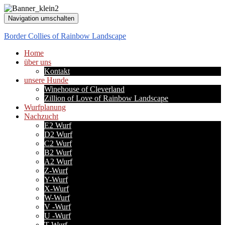
Navigation umschalten
Border Collies of Rainbow Landscape
Home
über uns
Kontakt
unsere Hunde
Winehouse of Cleverland
Zillion of Love of Rainbow Landscape
Wurfplanung
Nachzucht
E2 Wurf
D2 Wurf
C2 Wurf
B2 Wurf
A2 Wurf
Z-Wurf
Y-Wurf
X-Wurf
W-Wurf
V -Wurf
U -Wurf
T-Wurf