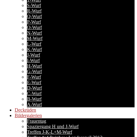
S-Wurf
R-Wurf
Q-Wurf
P-Wurf
O-Wurf
N-Wurf
M-Wurf
L-Wurf
K-Wurf
J-Wurf
I-Wurf
H-Wurf
G-Wurf
F-Wurf
E-Wurf
D-Wurf
C-Wurf
B-Wurf
A-Wurf
Deckrüden
Bildergalerien
Frauentag
Spaziergang H und J-Wurf
Treffen J-K-L+M-Wurf