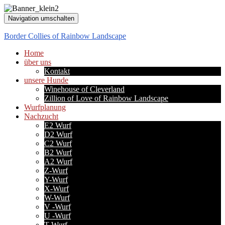
Navigation umschalten
Border Collies of Rainbow Landscape
Home
über uns
Kontakt
unsere Hunde
Winehouse of Cleverland
Zillion of Love of Rainbow Landscape
Wurfplanung
Nachzucht
E2 Wurf
D2 Wurf
C2 Wurf
B2 Wurf
A2 Wurf
Z-Wurf
Y-Wurf
X-Wurf
W-Wurf
V -Wurf
U -Wurf
T-Wurf