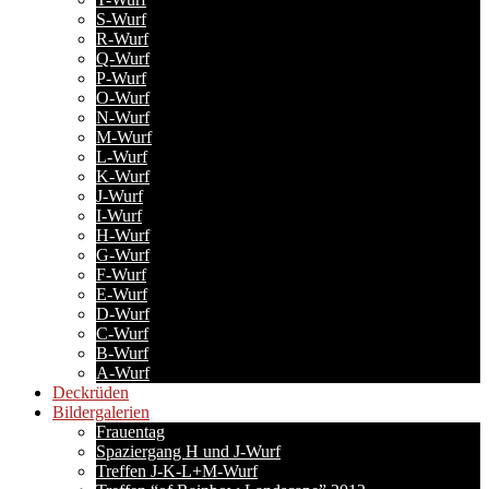
S-Wurf
R-Wurf
Q-Wurf
P-Wurf
O-Wurf
N-Wurf
M-Wurf
L-Wurf
K-Wurf
J-Wurf
I-Wurf
H-Wurf
G-Wurf
F-Wurf
E-Wurf
D-Wurf
C-Wurf
B-Wurf
A-Wurf
Deckrüden
Bildergalerien
Frauentag
Spaziergang H und J-Wurf
Treffen J-K-L+M-Wurf